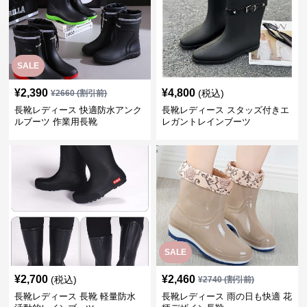
SALE
¥
2,390
¥
4,800
(税込)
¥
2660
(割引前)
長靴レディース 快適防水アンク
長靴レディース スタッズ付きエ
ルブーツ 作業用長靴
レガントレインブーツ
SALE
¥
2,700
¥
2,460
(税込)
¥
2740
(割引前)
長靴レディース 長靴 軽量防水
長靴レディース 雨の日も快適 花