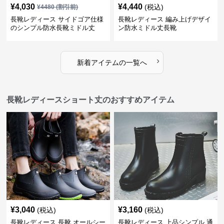
¥
4,030
¥
4,440
(税込)
¥
4480
(割引前)
長靴レディース サイドゴア仕様
長靴レディース 編み上げデザイ
のシンプル防水長靴ミドル丈
ン防水ミドル丈長靴
›
新着アイテムの一覧へ
長靴レディースショート丈のおすすめアイテム
¥
3,040
¥
3,160
(税込)
(税込)
長靴レディース 長靴 オールシー
長靴レディース 上品シンプル 通