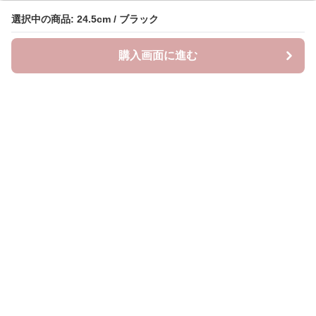
選択中の商品: 24.5cm / ブラック
選択中の商品: 24.5cm / ブラック
購入画面に進む
購入画面に進む
クラウドブーツ
について
会社概要
利用規約