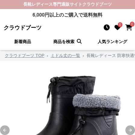
長靴レディース
専門通販サイト
クラウドブーツ
6,000
円以上のご購入で送料無料
0
0
クラウドブーツ
新着商品
商品を検索
人気ランキング
クラウドブーツ TOP
›
ミドル丈の一覧
›
長靴レディース 防寒快
Previous slide
Ne