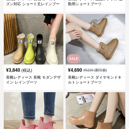
ズン対応 ショート丈レインブー
勤用ショートブーツ
ツ
SALE
¥
3,840
¥
4,690
(税込)
¥
5220
(割引前)
長靴レディース 長靴 モダンデザ
長靴レディース ダイヤモンドキ
イン レインブーツ
ルトショートブーツ