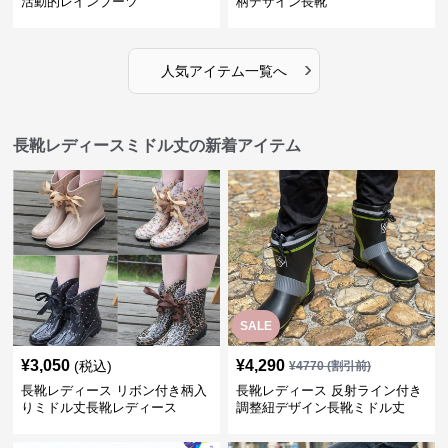
活動的レインブーツ
柄デザイン長靴
›
人気アイテム一覧へ
長靴レディースミドル丈の新着アイテム
SALE
¥
3,050
¥
4,290
(税込)
¥
4770
(割引前)
長靴レディース リボン付き柄入
長靴レディース 反射ライン付き
りミドル丈長靴レディース
調整紐デザイン長靴ミドル丈