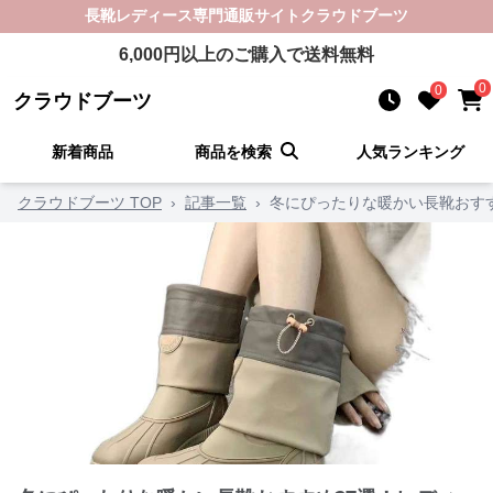
長靴レディース
専門通販サイト
クラウドブーツ
6,000
円以上のご購入で送料無料
0
0
クラウドブーツ
新着商品
商品を検索
人気ランキング
クラウドブーツ TOP
›
記事一覧
›
冬にぴったりな暖かい長靴おす