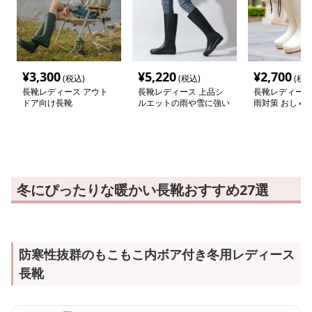
¥
3,300
¥
5,220
¥
2,700
(税込)
(税込)
(税込
長靴レディース アウト
長靴レディース 上品シ
長靴レディース 
ドア向け長靴
ルエットの雨や雪に強い
雨対策 おしゃ
長靴
ブーツ
冬にぴったりな暖かい長靴おすすめ27選
防寒性抜群のもこもこ内ボア付き冬用レディース
長靴