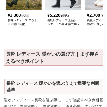
¥
3,300
¥
5,220
¥
2,700
(税込)
(税込)
(税込
長靴レディース アウト
長靴レディース 上品シ
長靴レディース 
ドア向け長靴
ルエットの雨や雪に強い
雨対策 おしゃ
長靴
ブーツ
長靴 レディース 暖かいの選び方｜まず押さ
えるべきポイント
長靴 レディース 暖かいを選ぶうえで重要な判断
基準
暖かいレディース長靴を選ぶ際に、まず確認すべき判断基
準は**「防寒性能」「防水性能」「履き心地」の3点**で