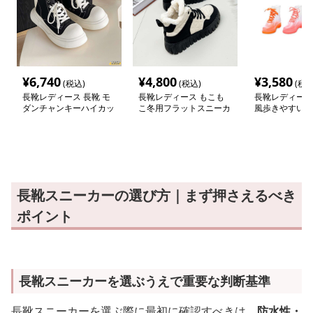
¥
6,740
¥
4,800
¥
3,580
(税込)
(税込)
(税込
長靴レディース 長靴 モ
長靴レディース もこも
長靴レディース
ダンチャンキーハイカッ
こ冬用フラットスニーカ
風歩きやすいレ
トスニーカー
ー
プブーツ
長靴スニーカーの選び方｜まず押さえるべき
ポイント
長靴スニーカーを選ぶうえで重要な判断基準
長靴スニーカーを選ぶ際に最初に確認すべきは、
防水性・