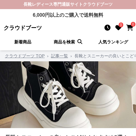
長靴レディース
専門通販サイト
クラウドブーツ
6,000
円以上のご購入で送料無料
0
0
クラウドブーツ
新着商品
商品を検索
人気ランキング
クラウドブーツ TOP
›
記事一覧
›
長靴とスニーカーの良いとこど