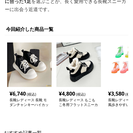
に合った1足
を選ぶことが、長く愛用できる長靴スニーカ
ーに出会う近道です。
今回紹介した商品一覧
¥
6,740
¥
4,800
¥
3,580
(税込)
(税込)
(税込
長靴レディース 長靴 モ
長靴レディース もこも
長靴レディース
ダンチャンキーハイカッ
こ冬用フラットスニーカ
風歩きやすいレ
トスニーカー
ー
プブーツ
おすすめ記事一覧