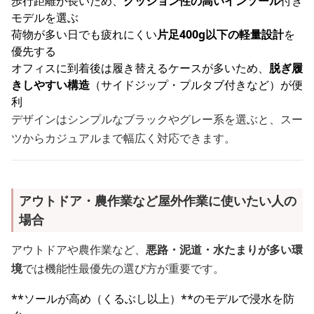
歩行距離が長いため、
クッション性の高いインソール
付き
モデルを選ぶ
荷物が多い日でも疲れにくい
片足400g以下の軽量設計
を
優先する
オフィスに到着後は履き替えるケースが多いため、
脱ぎ履
きしやすい構造
（サイドジップ・プルタブ付きなど）が便
利
デザインはシンプルなブラックやグレー系を選ぶと、スー
ツからカジュアルまで幅広く対応できます。
アウトドア・農作業など屋外作業に使いたい人の
場合
アウトドアや農作業など、
悪路・泥道・水たまりが多い環
境
では機能性最優先の選び方が重要です。
**ソールが高め（くるぶし以上）**のモデルで浸水を防