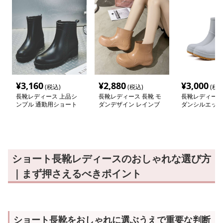
¥
3,160
¥
2,880
¥
3,000
(税込)
(税込)
(税込
長靴レディース 上品シ
長靴レディース 長靴 モ
長靴レディース 
ンプル 通勤用ショート
ダンデザイン レインブ
ダンシルエット
ブーツ
ーツ
トレインブーツ
ショート長靴レディースのおしゃれな選び方
｜まず押さえるべきポイント
ショート長靴をおしゃれに選ぶうえで重要な判断