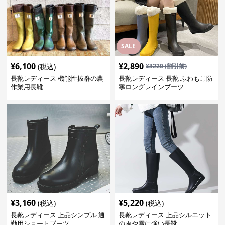
SALE
¥
6,100
¥
2,890
(税込)
¥
3220
(割引前)
長靴レディース 機能性抜群の農
長靴レディース 長靴 ふわもこ防
作業用長靴
寒ロングレインブーツ
¥
3,160
¥
5,220
(税込)
(税込)
長靴レディース 上品シンプル 通
長靴レディース 上品シルエット
勤用ショートブーツ
の雨や雪に強い長靴