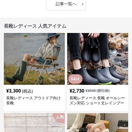
›
記事一覧へ
長靴レディース 人気アイテム
SALE
¥
3,300
¥
2,730
(税込)
¥
3040
(割引前)
長靴レディース アウトドア向け
長靴レディース 長靴 オールシー
長靴
ズン対応 ショート丈レインブー
ツ
人気