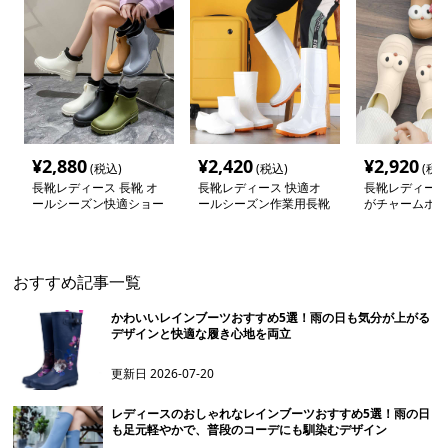
¥
2,880
¥
2,420
¥
2,920
(税込)
(税込)
(税込
長靴レディース 長靴 オ
長靴レディース 快適オ
長靴レディース 
ールシーズン快適ショー
ールシーズン作業用長靴
がチャームポイ
トブーツ
愛い雨靴
おすすめ記事一覧
かわいいレインブーツおすすめ5選！雨の日も気分が上がる
デザインと快適な履き心地を両立
更新日
2026-07-20
レディースのおしゃれなレインブーツおすすめ5選！雨の日
も足元軽やかで、普段のコーデにも馴染むデザイン