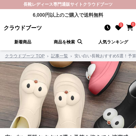
長靴レディース
専門通販サイト
クラウドブーツ
6,000
円以上のご購入で送料無料
0
0
クラウドブーツ
新着商品
商品を検索
人気ランキング
クラウドブーツ TOP
›
記事一覧
›
安い白い長靴おすすめ5選！予