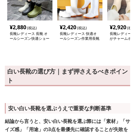
¥
2,880
¥
2,420
¥
2,920
(税込)
(税込)
(税込
長靴レディース 長靴 オ
長靴レディース 快適オ
長靴レディース 
ールシーズン快適ショー
ールシーズン作業用長靴
がチャームポイ
トブーツ
愛い雨靴
白い長靴の選び方｜まず押さえるべきポイン
ト
安い白い長靴を選ぶうえで重要な判断基準
結論から言うと、安い白い長靴を選ぶ際には「素材」「サ
イズ感」「用途」の3点を最優先に確認することが失敗を