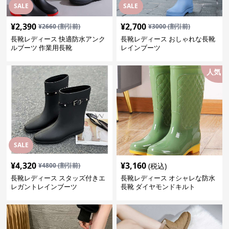
SALE
SALE
¥
2,390
¥
2,700
¥
2660
(割引前)
¥
3000
(割引前)
長靴レディース 快適防水アンク
長靴レディース おしゃれな長靴
ルブーツ 作業用長靴
レインブーツ
人気
SALE
¥
4,320
¥
3,160
¥
4800
(割引前)
(税込)
長靴レディース スタッズ付きエ
長靴レディース オシャレな防水
レガントレインブーツ
長靴 ダイヤモンドキルト