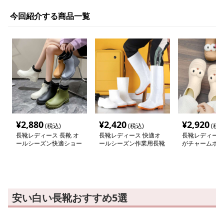
今回紹介する商品一覧
¥
2,880
¥
2,420
¥
2,920
(税込)
(税込)
(税込
長靴レディース 長靴 オ
長靴レディース 快適オ
長靴レディース 
ールシーズン快適ショー
ールシーズン作業用長靴
がチャームポイ
トブーツ
愛い雨靴
安い白い長靴おすすめ5選