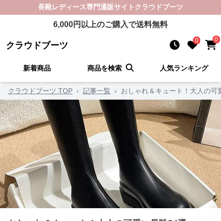
長靴レディース
専門通販サイト
クラウドブーツ
6,000
円以上のご購入で送料無料
0
0
クラウドブーツ
新着商品
商品を検索
人気ランキング
クラウドブーツ TOP
›
記事一覧
›
おしゃれ＆キュート！大人の可愛