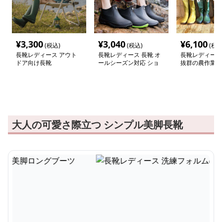
¥
3,300
¥
3,040
¥
6,100
(税込)
(税込)
(税込
長靴レディース アウト
長靴レディース 長靴 オ
長靴レディース
ドア向け長靴
ールシーズン対応 ショ
抜群の農作業用
ート丈レインブーツ
大人の可愛さ際立つ シンプル美脚長靴