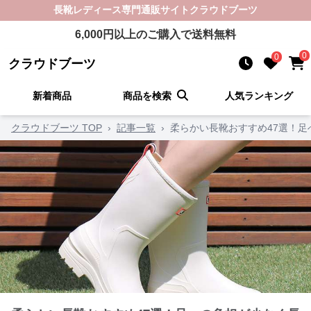
長靴レディース
専門通販サイト
クラウドブーツ
6,000
円以上のご購入で送料無料
0
0
クラウドブーツ
新着商品
商品を検索
人気ランキング
クラウドブーツ TOP
›
記事一覧
›
柔らかい長靴おすすめ47選！