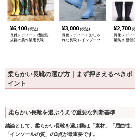
¥
6,100
¥
3,000
¥
2,700
(税込)
(税込)
(税込
長靴レディース 機能性
長靴レディース おしゃ
長靴レディース 
抜群の農作業用長靴
れな長靴 レインブーツ
量防水 活動的
ーツ
柔らかい長靴の選び方｜まず押さえるべきポ
イント
柔らかい長靴を選ぶうえで重要な判断基準
結論として、柔らかい長靴を選ぶ際は「素材」「屈曲性」
「インソールの質」の3点が最重要です。