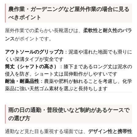
農作業・ガーデニングなど屋外作業の場合に見る
べきポイント
屋外作業での柔らかい長靴選びは、
柔軟性と耐久性のバラ
ンス
がポイントです。
アウトソールのグリップ力
：泥道や濡れた地面でも滑りに
くい深溝タイプが安全です
筒丈（シャフトの高さ）
：膝下まであるロング丈は泥水の
侵入を防ぎ、ショート丈は屈伸動作がしやすいです
耐油・耐薬品性
：農薬や肥料が触れることを考慮し、化学
薬品に強い天然ゴム素材を選ぶと長持ちします
雨の日の通勤・普段使いなど制約があるケースで
の選び方
通勤など見た目も重視する場面では、
デザイン性と携帯性