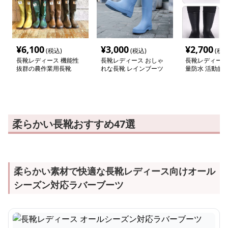
¥
6,100
¥
3,000
¥
2,700
(税込)
(税込)
(税込
長靴レディース 機能性
長靴レディース おしゃ
長靴レディース 
抜群の農作業用長靴
れな長靴 レインブーツ
量防水 活動的
ーツ
柔らかい長靴おすすめ47選
柔らかい素材で快適な長靴レディース向けオール
シーズン対応ラバーブーツ