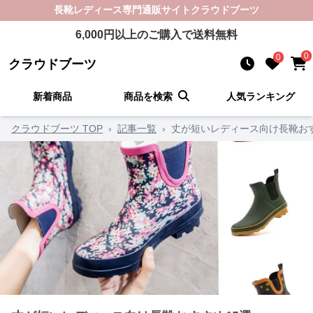
長靴レディース
専門通販サイト
クラウドブーツ
6,000
円以上のご購入で送料無料
0
0
クラウドブーツ
新着商品
商品を検索
人気ランキング
クラウドブーツ TOP
›
記事一覧
›
丈が短いレディース向け長靴おす