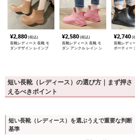
¥
2,880
¥
2,580
¥
2,740
(税込)
(税込)
(税込
長靴レディース 長靴 モ
長靴レディース 長靴 モ
長靴レディース 
ダンデザイン レインブ
ダン アンクル レイン シ
ポーティー シ
ーツ
ューズ
ーツ レインシ
短い長靴（レディース）の選び方｜まず押さ
えるべきポイント
短い長靴（レディース）を選ぶうえで重要な判断
基準