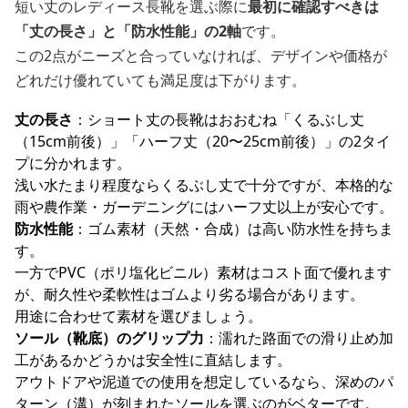
短い丈のレディース長靴を選ぶ際に
最初に確認すべきは
「丈の長さ」と「防水性能」の2軸
です。
この2点がニーズと合っていなければ、デザインや価格が
どれだけ優れていても満足度は下がります。
丈の長さ
：ショート丈の長靴はおおむね「くるぶし丈
（15cm前後）」「ハーフ丈（20〜25cm前後）」の2タイ
プに分かれます。
浅い水たまり程度ならくるぶし丈で十分ですが、本格的な
雨や農作業・ガーデニングにはハーフ丈以上が安心です。
防水性能
：ゴム素材（天然・合成）は高い防水性を持ちま
す。
一方でPVC（ポリ塩化ビニル）素材はコスト面で優れます
が、耐久性や柔軟性はゴムより劣る場合があります。
用途に合わせて素材を選びましょう。
ソール（靴底）のグリップ力
：濡れた路面での滑り止め加
工があるかどうかは安全性に直結します。
アウトドアや泥道での使用を想定しているなら、深めのパ
ターン（溝）が刻まれたソールを選ぶのがベターです。