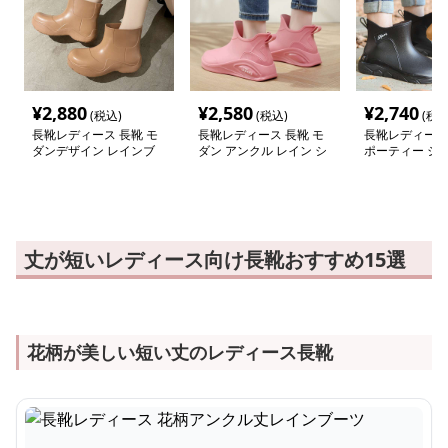
¥
2,880
¥
2,580
¥
2,740
(税込)
(税込)
(税込
長靴レディース 長靴 モ
長靴レディース 長靴 モ
長靴レディース 
ダンデザイン レインブ
ダン アンクル レイン シ
ポーティー シ
ーツ
ューズ
ーツ レインシ
丈が短いレディース向け長靴おすすめ15選
花柄が美しい短い丈のレディース長靴